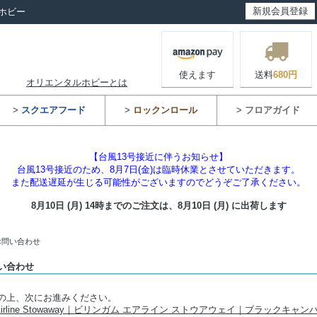
新規会員登録
ホビー
使えます
送料
680円
オリエンタルホビーとは
>
スクエアフード
>
ロックンロール
>
フロアガイド
【台風13号接近に伴うお知らせ】
台風13号接近のため、8月7日(金)は臨時休業とさせていただきます。
また配送遅延が生じる可能性がございますのでどうぞご了承ください。
8月10日 (月) 14時までのご注文は、
8月10日 (月) に出荷します
お問い合わせ
い合わせ
の上、次にお進みください。
ham Airline Stowaway｜ビリンガム エアライン ストウアウェイ｜ブラックキャ