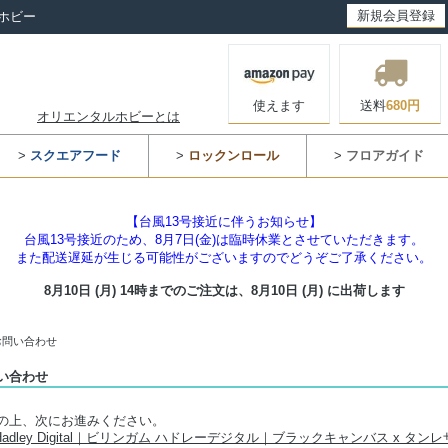
新規会員登録
ホビー
使えます
送料
680円
オリエンタルホビーとは
>
スクエアフード
>
ロックンロール
>
フロアガイド
【台風13号接近に伴うお知らせ】
台風13号接近のため、8月7日(金)は臨時休業とさせていただきます。
また配送遅延が生じる可能性がございますのでどうぞご了承ください。
8月10日 (月) 14時までのご注文は、
8月10日 (月) に出荷します
お問い合わせ
い合わせ
の上、次にお進みください。
ham Hadley Digital｜ビリンガム ハドレーデジタル｜ブラックキャンバス x 