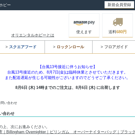
新規会員登録
ホビー
使えます
送料
680円
オリエンタルホビーとは
>
スクエアフード
>
ロックンロール
>
フロアガイド
【台風13号接近に伴うお知らせ】
台風13号接近のため、8月7日(金)は臨時休業とさせていただきます。
また配送遅延が生じる可能性がございますのでどうぞご了承ください。
8月6日 (木) 14時までのご注文は、
8月6日 (木) に出荷します
お問い合わせ
い合わせ
の上、次にお進みください。
｜Billingham Overnighter｜ビリンガム オーバーナイターバッグ｜ブラ