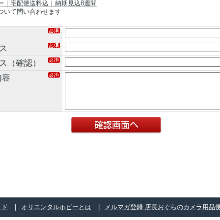
ー｜宅配便送料込｜納期見込8週間
ついて問い合わせます
ス
レス（確認）
内容
イド
オリエンタルホビーとは
メルマガ登録 店長おぐらのカメラ用品