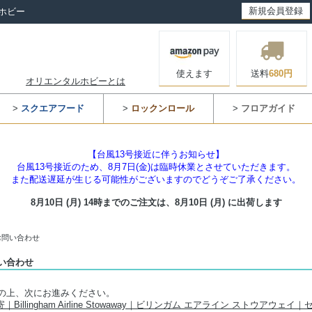
新規会員登録
ホビー
使えます
送料
680円
オリエンタルホビーとは
>
スクエアフード
>
ロックンロール
>
フロアガイド
【台風13号接近に伴うお知らせ】
台風13号接近のため、8月7日(金)は臨時休業とさせていただきます。
また配送遅延が生じる可能性がございますのでどうぞご了承ください。
8月10日 (月) 14時までのご注文は、
8月10日 (月) に出荷します
お問い合わせ
い合わせ
の上、次にお進みください。
Billingham Airline Stowaway｜ビリンガム エアライン ストウアウェ