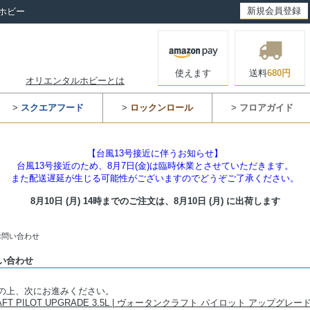
新規会員登録
ホビー
使えます
送料
680円
オリエンタルホビーとは
>
スクエアフード
>
ロックンロール
>
フロアガイド
【台風13号接近に伴うお知らせ】
台風13号接近のため、8月7日(金)は臨時休業とさせていただきます。
また配送遅延が生じる可能性がございますのでどうぞご了承ください。
8月10日 (月) 14時までのご注文は、
8月10日 (月) に出荷します
お問い合わせ
い合わせ
の上、次にお進みください。
AFT PILOT UPGRADE 3.5L | ヴォータンクラフト パイロット アップグレード