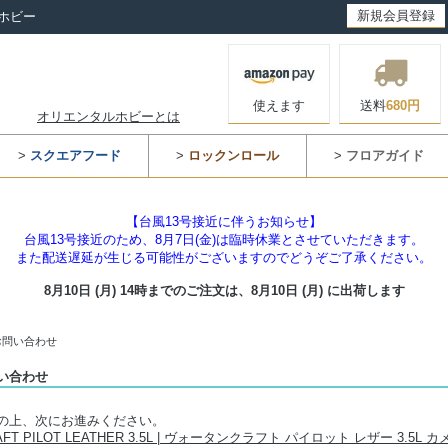
新規会員登録
ホビー
使えます
送料
680円
オリエンタルホビーとは
>
スクエアフード
>
ロックンロール
>
フロアガイド
【台風13号接近に伴うお知らせ】
台風13号接近のため、8月7日(金)は臨時休業とさせていただきます。
また配送遅延が生じる可能性がございますのでどうぞご了承ください。
8月10日 (月) 14時までのご注文は、
8月10日 (月) に出荷します
お問い合わせ
い合わせ
の上、次にお進みください。
AFT PILOT LEATHER 3.5L | ヴォータンクラフト パイロット レザー 3.