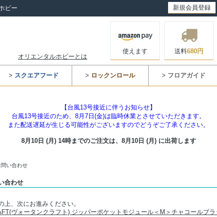
新規会員登録
ホビー
使えます
送料
680円
オリエンタルホビーとは
>
スクエアフード
>
ロックンロール
>
フロアガイド
【台風13号接近に伴うお知らせ】
台風13号接近のため、8月7日(金)は臨時休業とさせていただきます。
また配送遅延が生じる可能性がございますのでどうぞご了承ください。
8月10日 (月) 14時までのご注文は、
8月10日 (月) に出荷します
お問い合わせ
い合わせ
の上、次にお進みください。
RAFT(ヴォータンクラフト) ジッパーポケットモジュール＜M＞チャコールブラ