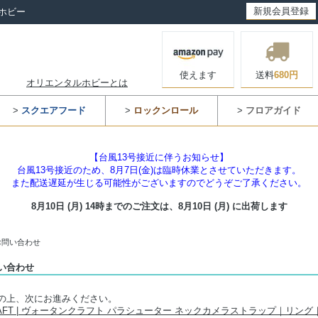
新規会員登録
ホビー
使えます
送料
680円
オリエンタルホビーとは
>
スクエアフード
>
ロックンロール
>
フロアガイド
【台風13号接近に伴うお知らせ】
台風13号接近のため、8月7日(金)は臨時休業とさせていただきます。
また配送遅延が生じる可能性がございますのでどうぞご了承ください。
8月10日 (月) 14時までのご注文は、
8月10日 (月) に出荷します
お問い合わせ
い合わせ
の上、次にお進みください。
RAFT | ヴォータンクラフト パラシューター ネックカメラストラップ｜リング