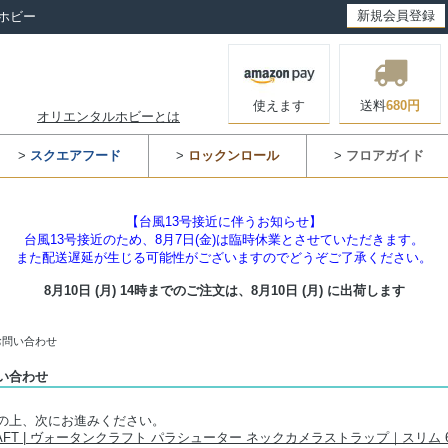
新規会員登録
ホビー
使えます
送料
680円
オリエンタルホビーとは
>
スクエアフード
>
ロックンロール
>
フロアガイド
【台風13号接近に伴うお知らせ】
台風13号接近のため、8月7日(金)は臨時休業とさせていただきます。
また配送遅延が生じる可能性がございますのでどうぞご了承ください。
8月10日 (月) 14時までのご注文は、
8月10日 (月) に出荷します
お問い合わせ
い合わせ
の上、次にお進みください。
RAFT | ヴォータンクラフト パラシューター ネックカメラストラップ｜スリム 