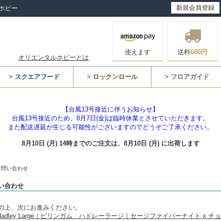
新規会員登録
ホビー
使えます
送料
680円
オリエンタルホビーとは
>
スクエアフード
>
ロックンロール
>
フロアガイド
【台風13号接近に伴うお知らせ】
台風13号接近のため、8月7日(金)は臨時休業とさせていただきます。
また配送遅延が生じる可能性がございますのでどうぞご了承ください。
8月10日 (月) 14時までのご注文は、
8月10日 (月) に出荷します
お問い合わせ
い合わせ
の上、次にお進みください。
gham Hadley Large｜ビリンガム ハドレーラージ｜セージファイバーナイト 