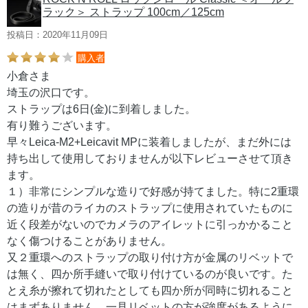
ラック＞ ストラップ 100cm／125cm
投稿日：2020年11月09日
購入者
小倉さま
埼玉の沢口です。
ストラップは6日(金)に到着しました。
有り難うございます。
早々Leica-M2+Leicavit MPに装着しましたが、まだ外には
持ち出して使用しておりませんが以下レビューさせて頂き
ます。
１）非常にシンプルな造りで好感が持てました。特に2重環
の造りが昔のライカのストラップに使用されていたものに
近く段差がないのでカメラのアイレットに引っかかること
なく傷つけることがありません。
又２重環へのストラップの取り付け方が金属のリベットで
は無く、四か所手縫いで取り付けているのが良いです。た
とえ糸が擦れて切れたとしても四か所が同時に切れること
はまずありません。一見リベットの方が強度があるように