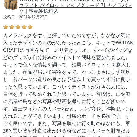
クラフト パイロット アップグレード 7L カメラバッ
ク｜宅配便送料込
投稿日：2021年12月27日
カメラバッグをずっと探していたのですが、なかなか気に
入ったデザインのものがなかったところ、ネットでWOTAN
CRAFTの写真を見て、辿り着きました。すべてのバッグな
どのグッズが自分好みのテイストで興味を惹かれました。
ネットで色々な情報を調べて、結局パイロット7Lを購入し
ました。商品が届いて実物を見て、かっこよさにまず満足
し、各パーツの造りの良さは予想以上で買って本当に良か
ったと思っています。こういうテイストが好きな人には、
自信を持って勧められると思っています。普段は、山や海
に風景や鳥などの写真や動画を撮りに行くことが多いで
す。富士フィルムのカメラ2台と、レンズは2、3本はいつも
入れることができています。付属のポーチも必須です。す
ごく良いです。また、写真を取りに行く時のほかにも、家
族と買い物や外食に出かける時などにもカメラと財布だけ