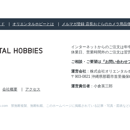
イド
オリエンタルホビーとは
メルマガ登録 店長おぐらのカメラ用品
インターネットからのご注文は年中
休業日、営業時間外のご注文は翌
ご相談・ご要望は
『お問い合わせ
運営会社
：株式会社オリエンタル
〒903-0821 沖縄県那覇市首里儀保町 
運営責任者
：小倉英三郎
会社概要
アクセス
al-Hobbies.com 禁無断複製、無断転載、このホームページに掲載されている記事・写真・図