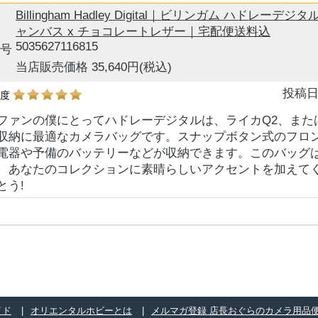
Billingham Hadley Digital｜ビリンガム ハドレー
ャンバス x チョコレートレザー｜宅配便送料込
5035627116815
号
当店販売価格 35,640円
(税込)
投稿日
め度
ファンの僕にとってハドレーデジタルは、ライカQ2、または
収納に最適なカメラバッグです。スナップボタン式のフロ
電器や予備のバッテリーなどが収納できます。このバッグ
、あなたのコレクションに素晴らしいアクセントを加えて
とう!
イド
オリエンタルホビーとは
メルマガ登録 店長おぐらのカメラ用品