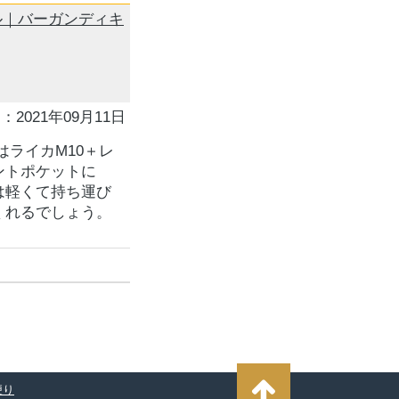
デジタル｜バーガンディキ
：2021年09月11日
ライカM10＋レ
ントポケットに
は軽くて持ち運び
くれるでしょう。
便り