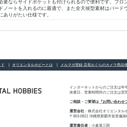
必要ならサイドポケットも付けられるので便利です。フロ
ドノートを入れるのに最適で、また全天候型素材はバード
にありがたい仕様です。
イド
オリエンタルホビーとは
メルマガ登録 店長おぐらのカメラ用品
インターネットからのご注文は年中
休業日、営業時間外のご注文は翌
ご相談・ご要望は
『お問い合わせ
運営会社
：株式会社オリエンタル
〒903-0821 沖縄県那覇市首里儀保町 
運営責任者
：小倉英三郎