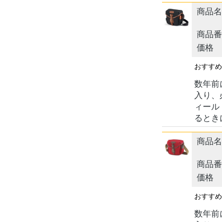
商品名
商品番
価格
おすす
数年前
入り、
ィール
るとき
商品名
商品番
価格
おすす
数年前