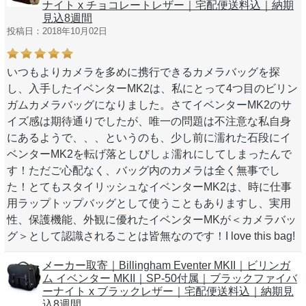
ナイト x チョコレートレザー｜宅配便送料込｜納期
見込8週間
投稿日：2018年10月02日
いつもよりカメラを多めに携行できるカメラバッグを探
し、入手したイベンターMK2は、私にとって4つ目のビリン
ガムカメラバッグになりました。さてイベンターMK2のサ
イズ感は期待通りでしたが、唯一の問題は不注意な私自身
にあるようで、、、というのも、少し前に濡れた石段にイ
ベンターMK2を転げ落としびしょ濡れにしてしまったんで
す！ただご心配なく、バッグ内のカメラは全く無事でし
た！とてもスタイリッシュなイベンターMK2は、時に仕事
用ラップトップバッグとして使うこともありますし、実用
性、保護機能、外観に優れたイベンターMKが＜カメラバッ
グ＞として認識されることは皆無なのです！I love this bag!
メーカー取寄｜Billingham Eventer MKII｜ビリンガ
ム イベンター MKII｜SP-50付属｜ブラックファイバ
ーナイト x ブラックレザー｜宅配便送料込｜納期見
込8週間