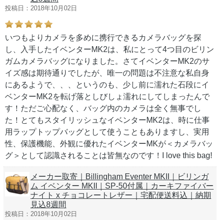
投稿日：2018年10月02日
いつもよりカメラを多めに携行できるカメラバッグを探
し、入手したイベンターMK2は、私にとって4つ目のビリン
ガムカメラバッグになりました。さてイベンターMK2のサ
イズ感は期待通りでしたが、唯一の問題は不注意な私自身
にあるようで、、、というのも、少し前に濡れた石段にイ
ベンターMK2を転げ落としびしょ濡れにしてしまったんで
す！ただご心配なく、バッグ内のカメラは全く無事でし
た！とてもスタイリッシュなイベンターMK2は、時に仕事
用ラップトップバッグとして使うこともありますし、実用
性、保護機能、外観に優れたイベンターMKが＜カメラバッ
グ＞として認識されることは皆無なのです！I love this bag!
メーカー取寄｜Billingham Eventer MKII｜ビリンガ
ム イベンター MKII｜SP-50付属｜カーキファイバー
ナイト x チョコレートレザー｜宅配便送料込｜納期
見込8週間
投稿日：2018年10月02日