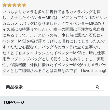
いつもよりカメラを多めに携行できるカメラバッグを探
し、入手したイベンターMK2は、私にとって4つ目のビリン
ガムカメラバッグになりました。さてイベンターMK2のサ
イズ感は期待通りでしたが、唯一の問題は不注意な私自身
にあるようで、、、というのも、少し前に濡れた石段にイ
ベンターMK2を転げ落としびしょ濡れにしてしまったんで
す！ただご心配なく、バッグ内のカメラは全く無事でし
た！とてもスタイリッシュなイベンターMK2は、時に仕事
用ラップトップバッグとして使うこともありますし、実用
性、保護機能、外観に優れたイベンターMKが＜カメラバッ
グ＞として認識されることは皆無なのです！I love this bag!
商品検索
TOPページ