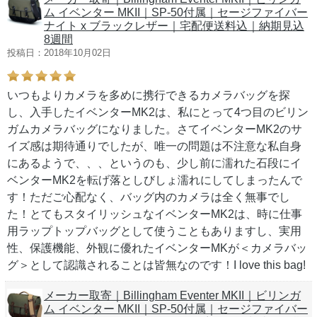
ム イベンター MKII｜SP-50付属｜セージファイバー
ナイト x ブラックレザー｜宅配便送料込｜納期見込
8週間
投稿日：2018年10月02日
いつもよりカメラを多めに携行できるカメラバッグを探
し、入手したイベンターMK2は、私にとって4つ目のビリン
ガムカメラバッグになりました。さてイベンターMK2のサ
イズ感は期待通りでしたが、唯一の問題は不注意な私自身
にあるようで、、、というのも、少し前に濡れた石段にイ
ベンターMK2を転げ落としびしょ濡れにしてしまったんで
す！ただご心配なく、バッグ内のカメラは全く無事でし
た！とてもスタイリッシュなイベンターMK2は、時に仕事
用ラップトップバッグとして使うこともありますし、実用
性、保護機能、外観に優れたイベンターMKが＜カメラバッ
グ＞として認識されることは皆無なのです！I love this bag!
メーカー取寄｜Billingham Eventer MKII｜ビリンガ
ム イベンター MKII｜SP-50付属｜セージファイバー