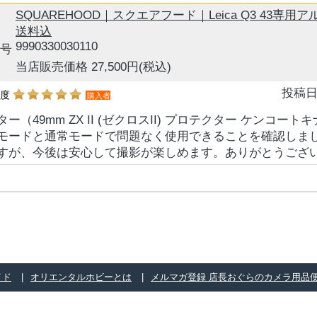
SQUAREHOOD｜スクエアフード｜Leica Q3 43専
送料込
9990330030110
号
当店販売価格 27,500円
(税込)
投稿日
め度
購入者
ー（49mm ZX II (ゼクロスII) プロテクター ケンコー
モードと通常モードで問題なく使用できることを確認しま
すが、今後は安心して撮影が楽しめます。ありがとうござ
イド
オリエンタルホビーとは
メルマガ登録 店長おぐらのカメラ用品