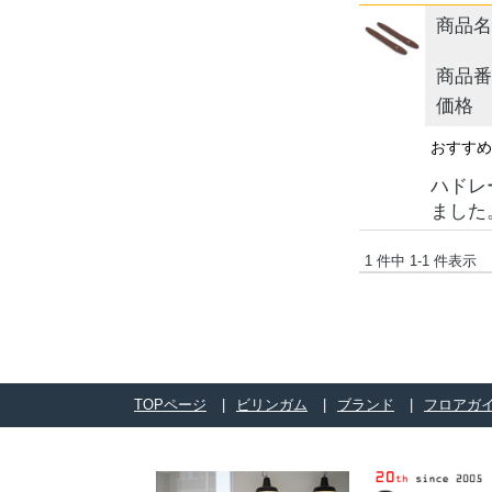
商品名
商品番
価格
おすす
ハドレ
ました
1 件中 1-1 件表示
TOPページ
ビリンガム
ブランド
フロアガ