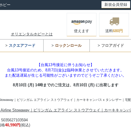
新規会員登録
ホビー
使えます
送料
680円
オリエンタルホビーとは
>
スクエアフード
>
ロックンロール
>
フロアガイド
【台風13号接近に伴うお知らせ】
台風13号接近のため、8月7日(金)は臨時休業とさせていただきます。
また配送遅延が生じる可能性がございますのでどうぞご了承ください。
8月10日 (月) 14時までのご注文は、
8月10日 (月) に出荷します
m Airline Stowaway｜ビリンガム エアライン ストウアウェイ｜カーキキャンバス x タンレザ
gham Airline Stowaway｜ビリンガム エアライン ストウアウェイ｜カーキキャ
35627103594
価格
40,590円
(税込)