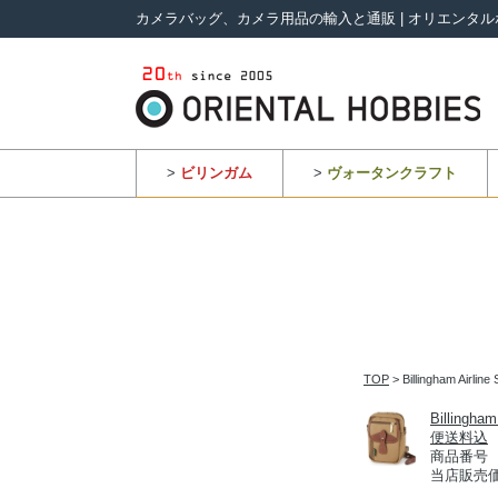
カメラバッグ、カメラ用品の輸入と通販 | オリエンタル
>
ビリンガム
>
ヴォータンクラフト
TOP
> Billingha
Billin
便送料込
商品番号 50
当店販売