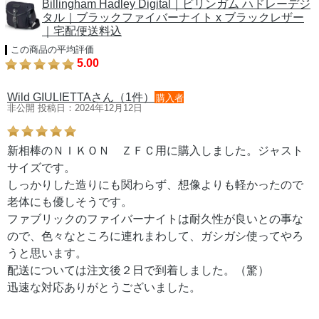
Billingham Hadley Digital｜ビリンガム ハドレーデジ
タル｜ブラックファイバーナイト x ブラックレザー
｜宅配便送料込
この商品の平均評価
5.00
Wild GIULIETTAさん（1件）
購入者
非公開 投稿日：2024年12月12日
新相棒のＮＩＫＯＮ ＺＦＣ用に購入しました。ジャスト
サイズです。
しっかりした造りにも関わらず、想像よりも軽かったので
老体にも優しそうです。
ファブリックのファイバーナイトは耐久性が良いとの事な
ので、色々なところに連れまわして、ガシガシ使ってやろ
うと思います。
配送については注文後２日で到着しました。（驚）
迅速な対応ありがとうございました。