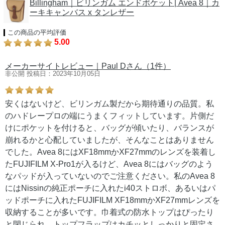
Billingham｜ビリンガム エンドポケット| Avea 8｜カ
ーキキャンバス x タンレザー
この商品の平均評価
5.00
メーカーサイトレビュー｜Paul Dさん（1件）
非公開 投稿日：2023年10月05日
安くはないけど、ビリンガム製だから期待通りの品質。私
のハドレープロの端にうまくフィットしています。片側だ
けにポケットを付けると、バッグが傾いたり、バランスが
崩れるかと心配していましたが、そんなことはありません
でした。Avea 8にはXF18mmかXF27mmのレンズを装着し
たFUJIFILM X-Pro1が入るけど、Avea 8にはバッグのよう
なパッドが入っていないのでご注意ください。私のAvea 8
にはNissinの純正ポーチに入れたi40ストロボ、あるいはパ
ッドポーチに入れたFUJIFILM XF18mmかXF27mmレンズを
収納することが多いです。巾着式の防水トップはぴったり
と閉じられ、トップフラップはカチッとしっかりと固定さ