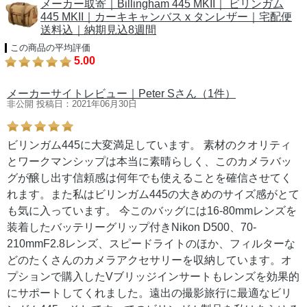
メーカー取寄｜Billingham 445 MKII｜ ビリンガム
445 MKII｜カーキキャンバス x タンレザー｜宅配便
送料込｜納期見込8週間
この商品の平均評価
5.00
メーカーサイトレビュー｜Peter Sさん（1件）
非公開 投稿日：2021年06月30日
ビリンガム445に大変満足しています。 素材のクオリティ
とワークマンシップは本当に素晴らしく、このカメラバッ
グが醸し出す信頼感は何年でも使えることを確信させてく
れます。また私はビリンガム445の大きめのサイズ感がとて
も気に入っています。 今このバッグには16-80mmレンズを
装着したバッテリーグリップ付きNikon D500、70-
210mmF2.8レンズ、スピードライトのほか、フィルターな
どのたくさんのカメラアクセサリーを収納しています。オ
プションで購入したVブリッジインサートもレンズを効果的
にサポートしてくれました。遠出の撮影旅行に最適なビリ