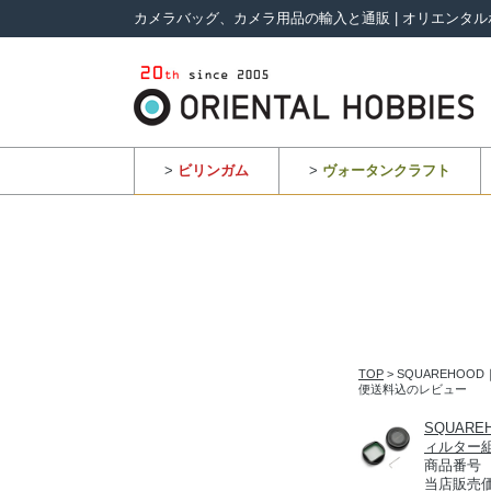
カメラバッグ、カメラ用品の輸入と通販 | オリエンタル
>
ビリンガム
>
ヴォータンクラフト
TOP
> SQUAREHOO
便送料込のレビュー
SQUARE
ィルター
商品番号 9
当店販売