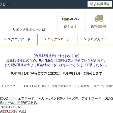
新規会員登録
ホビー
使えます
送料
680円
オリエンタルホビーとは
>
スクエアフード
>
ロックンロール
>
フロアガイド
【台風13号接近に伴うお知らせ】
台風13号接近のため、8月7日(金)は臨時休業とさせていただきます。
また配送遅延が生じる可能性がございますのでどうぞご了承ください。
8月10日 (月) 14時までのご注文は、
8月10日 (月) に出荷します
D｜スクエアフード｜ FUJIFILM X100シリーズ専用アルミフード｜GLASS｜Haze10%
HOOD｜スクエアフード｜ FUJIFILM X100シリーズ専用アルミフード｜GLAS
組込モデル｜宅配便送料込
9903300107
価格
23,100円
(税込)