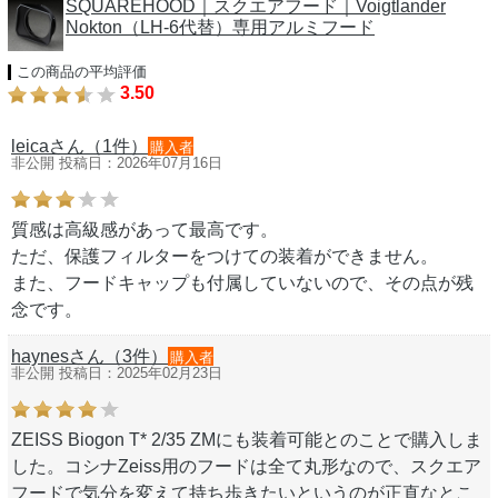
SQUAREHOOD｜スクエアフード｜Voigtlander
Nokton（LH-6代替）専用アルミフード
この商品の平均評価
3.50
leicaさん（1件）
購入者
非公開 投稿日：2026年07月16日
質感は高級感があって最高です。
ただ、保護フィルターをつけての装着ができません。
また、フードキャップも付属していないので、その点が残
念です。
haynesさん（3件）
購入者
非公開 投稿日：2025年02月23日
ZEISS Biogon T* 2/35 ZMにも装着可能とのことで購入しま
した。コシナZeiss用のフードは全て丸形なので、スクエア
フードで気分を変えて持ち歩きたいというのが正直なとこ