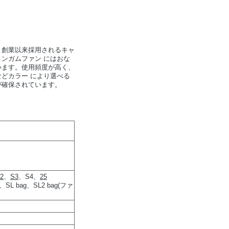
。創業以来採用されるキャ
ンガムファン にはおな
います。使用頻度が高く、
どカラー により選べる
が確保されています。
2
、
S3
、S4、
25
、SL bag、SL2 bag(ファ