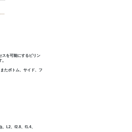
セスを可能にするビリン
す。
 またボトム、サイド、フ
ck
、L2、f2.8、f1.4、