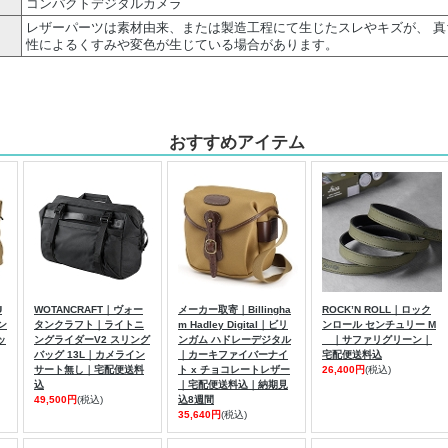
コンパクトデジタルカメラ
レザーパーツは素材由来、または製造工程にて生じたスレやキズが、 
性によるくすみや変色が生じている場合があります。
おすすめアイテム
U
WOTANCRAFT｜ヴォー
メーカー取寄｜Billingha
ROCK’N ROLL｜ロック
タン
タンクラフト｜ライトニ
m Hadley Digital｜ビリ
ンロール センチュリー M
ッ
ングライダーV2 スリング
ンガム ハドレーデジタル
｜サファリグリーン｜
バッグ 13L｜カメライン
｜カーキファイバーナイ
宅配便送料込
サート無し｜宅配便送料
ト x チョコレートレザー
26,400円
(税込)
込
｜宅配便送料込｜納期見
49,500円
(税込)
込8週間
35,640円
(税込)