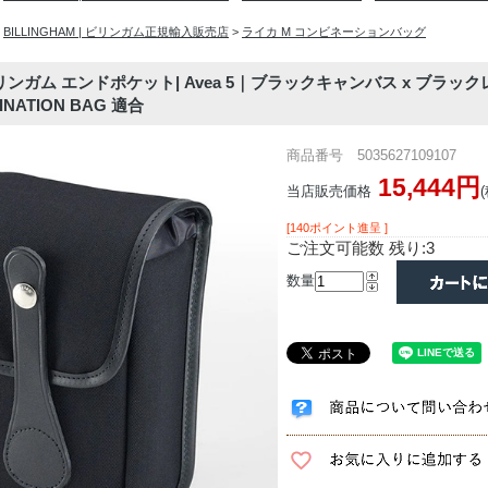
>
BILLINGHAM | ビリンガム正規輸入販売店
>
ライカ M コンビネーションバッグ
m｜ビリンガム エンドポケット| Avea 5｜ブラックキャンバス x ブラッ
BINATION BAG 適合
商品番号 5035627109107
15,444円
当店販売価格
[140ポイント進呈 ]
ご注文可能数 残り:3
数量