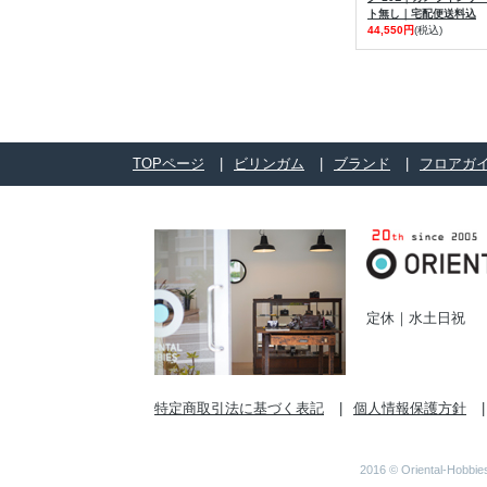
ト無し｜宅配便送料込
44,550円
(税込)
TOPページ
ビリンガム
ブランド
フロアガ
定休｜水土日祝
特定商取引法に基づく表記
個人情報保護方針
2016 © Orient