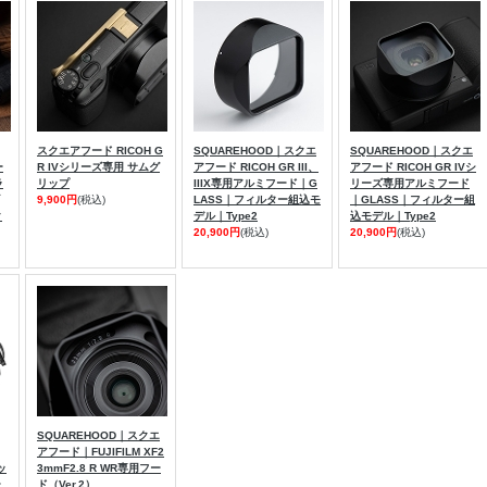
スクエアフード RICOH G
SQUAREHOOD｜スクエ
SQUAREHOOD｜スクエ
ー
R IVシリーズ専用 サムグ
アフード RICOH GR III、
アフード RICOH GR IVシ
ラ
リップ
IIIX専用アルミフード｜G
リーズ専用アルミフード
9,900円
(税込)
LASS｜フィルター組込モ
｜GLASS｜フィルター組
ク
デル｜Type2
込モデル｜Type2
20,900円
(税込)
20,900円
(税込)
SQUAREHOOD｜スクエ
アフード｜FUJIFILM XF2
ッ
3mmF2.8 R WR専用フー
ー
ド（Ver.2）