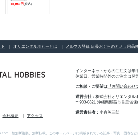
15,950円
(税込)
イド
オリエンタルホビーとは
メルマガ登録 店長おぐらのカメラ用品
インターネットからのご注文は年中
休業日、営業時間外のご注文は翌
ご相談・ご要望は
『お問い合わせ
運営会社
：株式会社オリエンタル
〒903-0821 沖縄県那覇市首里儀保町 
運営責任者
：小倉英三郎
会社概要
アクセス
al-Hobbies.com 禁無断複製、無断転載、このホームページに掲載されている記事・写真・図