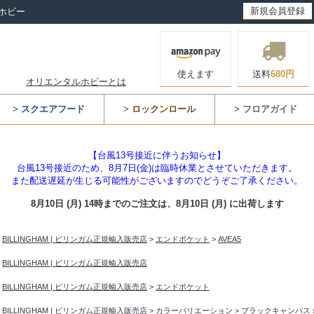
新規会員登録
ホビー
使えます
送料
680円
オリエンタルホビーとは
>
スクエアフード
>
ロックンロール
>
フロアガイド
【台風13号接近に伴うお知らせ】
台風13号接近のため、8月7日(金)は臨時休業とさせていただきます。
また配送遅延が生じる可能性がございますのでどうぞご了承ください。
8月10日 (月) 14時までのご注文は、
8月10日 (月) に出荷します
>
BILLINGHAM | ビリンガム正規輸入販売店
>
エンドポケット
>
AVEA5
>
BILLINGHAM | ビリンガム正規輸入販売店
>
BILLINGHAM | ビリンガム正規輸入販売店
>
エンドポケット
>
BILLINGHAM | ビリンガム正規輸入販売店
>
カラーバリエーション
>
ブラックキャンバス