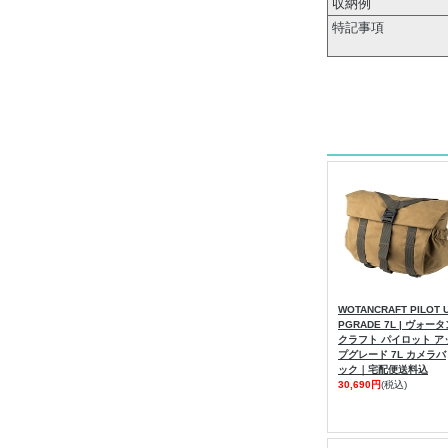
収納例
特記事項
WOTANCRAFT PILOT 
PGRADE 7L | ヴォー
クラフト パイロット ア
プグレード 7L カメラバ
ック｜宅配便送料込
30,690円
(税込)