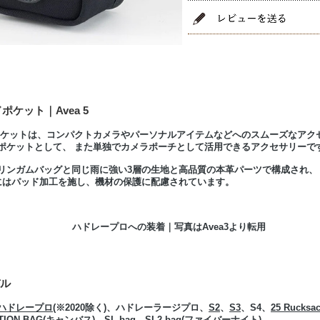
ポケット｜Avea 5
ポケットは、コンパクトカメラやパーソナルアイテムなどへのスムーズなアク
ポケットとして、 また単独でカメラポーチとして活用できるアクセサリーで
リンガムバッグと同じ雨に強い3層の生地と高品質の本革パーツで構成され、
にはパッド加工を施し、機材の保護に配慮されています。
ハドレープロへの装着｜写真はAvea3より転用
デル
ハドレープロ
(※2020除く)、ハドレーラージプロ、
S2
、
S3
、S4、
25 Rucksa
NATION BAG(キャンバス)、SL bag、SL2 bag(ファイバーナイト)