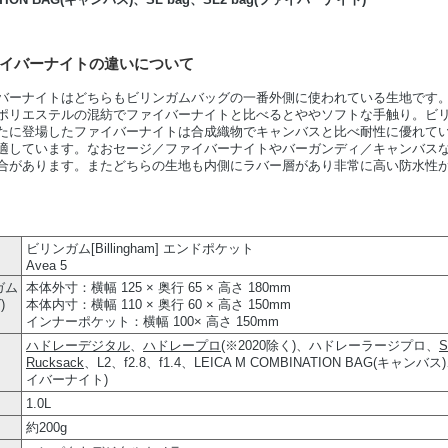
イバーナイトの違いについて
バーナイトはどちらもビリンガムバッグの一番外側に使われている生地です
ポリエステルの混紡でファイバーナイトと比べるとややソフトな手触り。ビリ
たに登場したファイバーナイトは合成織物でキャンバスと比べ耐性に優れて
適しています。なおセージ／ファイバーナイトやバーガンディ／キャンバスな
合があります。またどちらの生地も内側にラバー層があり非常に高い防水性
ビリンガム[Billingham] エンドポケット
Avea 5
ガム
本体外寸：横幅 125 × 奥行 65 × 高さ 180mm
)
本体内寸：横幅 110 × 奥行 60 × 高さ 150mm
インナーポケット：横幅 100× 高さ 150mm
ハドレーデジタル
、
ハドレープロ
(※2020除く)、ハドレーラージプロ、
S
Rucksack
、L2、f2.8、f1.4、LEICA M COMBINATION BAG(キャンバス)
イバーナイト)
1.0L
約200g