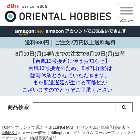
送料680円｜ご注文2万円以上送料無料
8月10日(月)14時までの注文で
8月10日(月)出荷
【台風13号接近に伴うお知らせ】
台風13号接近のため、8月7日(金)は
臨時休業とさせていただきます。
また配送遅延が生じる可能性が
ございますのでどうぞご了承ください。
商品検索
TOP
>
ブランドで選ぶ
>
BILLINGHAM | ビリンガム正規輸入販売店
>
445MKII
> メーカー取寄｜Billingham｜ビリンガム スーパーフレックスパ
ーテーション｜納期目安8週間