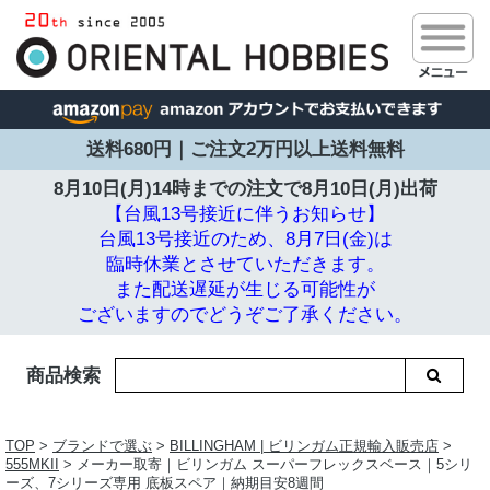
送料680円｜ご注文2万円以上送料無料
8月10日(月)14時までの注文で
8月10日(月)出荷
【台風13号接近に伴うお知らせ】
台風13号接近のため、8月7日(金)は
臨時休業とさせていただきます。
また配送遅延が生じる可能性が
ございますのでどうぞご了承ください。
商品検索
TOP
>
ブランドで選ぶ
>
BILLINGHAM | ビリンガム正規輸入販売店
>
555MKII
> メーカー取寄｜ビリンガム スーパーフレックスベース｜5シリ
ーズ、7シリーズ専用 底板スペア｜納期目安8週間