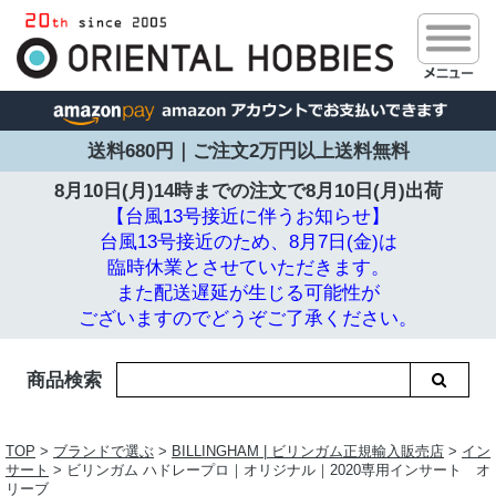
送料680円｜ご注文2万円以上送料無料
8月10日(月)14時までの注文で
8月10日(月)出荷
【台風13号接近に伴うお知らせ】
台風13号接近のため、8月7日(金)は
臨時休業とさせていただきます。
また配送遅延が生じる可能性が
ございますのでどうぞご了承ください。
商品検索
TOP
>
ブランドで選ぶ
>
BILLINGHAM | ビリンガム正規輸入販売店
>
イン
サート
> ビリンガム ハドレープロ｜オリジナル｜2020専用インサート オ
リーブ