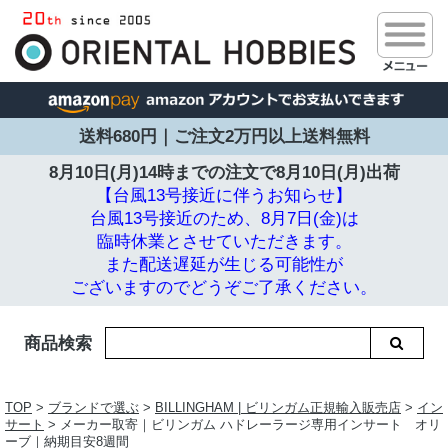
送料680円｜ご注文2万円以上送料無料
8月10日(月)14時までの注文で
8月10日(月)出荷
【台風13号接近に伴うお知らせ】
台風13号接近のため、8月7日(金)は
臨時休業とさせていただきます。
また配送遅延が生じる可能性が
ございますのでどうぞご了承ください。
商品検索
TOP
>
ブランドで選ぶ
>
BILLINGHAM | ビリンガム正規輸入販売店
>
イン
サート
> メーカー取寄｜ビリンガム ハドレーラージ専用インサート オリ
ーブ｜納期目安8週間