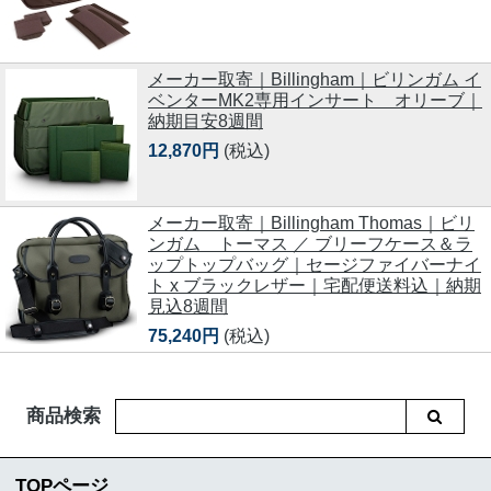
メーカー取寄｜Billingham｜ビリンガム イ
ベンターMK2専用インサート オリーブ｜
納期目安8週間
12,870円
(税込)
メーカー取寄｜Billingham Thomas｜ビリ
ンガム トーマス ／ ブリーフケース＆ラ
ップトップバッグ｜セージファイバーナイ
ト x ブラックレザー｜宅配便送料込｜納期
見込8週間
75,240円
(税込)
商品検索
TOPページ