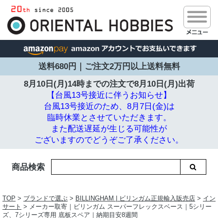
送料680円｜ご注文2万円以上送料無料
8月10日(月)14時までの注文で
8月10日(月)出荷
【台風13号接近に伴うお知らせ】
台風13号接近のため、8月7日(金)は
臨時休業とさせていただきます。
また配送遅延が生じる可能性が
ございますのでどうぞご了承ください。
商品検索
TOP
>
ブランドで選ぶ
>
BILLINGHAM | ビリンガム正規輸入販売店
>
イン
サート
> メーカー取寄｜ビリンガム スーパーフレックスベース｜5シリー
ズ、7シリーズ専用 底板スペア｜納期目安8週間