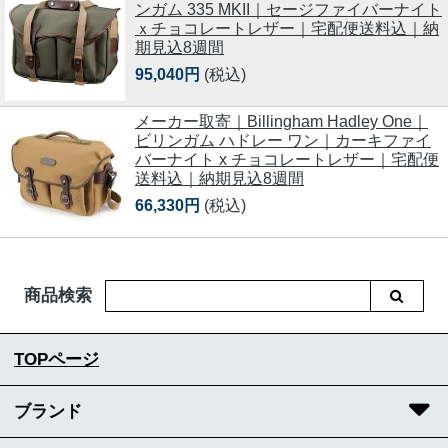
ンガム 335 MKII｜セージファイバーナイト
ｘチョコレートレザー｜宅配便送料込｜納
期見込8週間
95,040円
(税込)
メーカー取寄｜Billingham Hadley One｜
ビリンガム ハドレー ワン｜カーキファイ
バーナイト x チョコレートレザー｜宅配便
送料込｜納期見込8週間
66,330円
(税込)
商品検索
TOPページ
ブランド