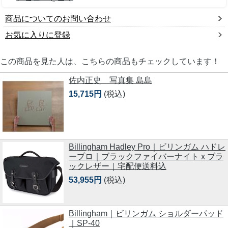
商品についてのお問い合わせ
お気に入りに登録
この商品を見た人は、こちらの商品もチェックしています！
佐内正史 写真集 島島
15,715円
(税込)
Billingham Hadley Pro｜ビリンガム ハドレ
ープロ｜ブラックファイバーナイト x ブラ
ックレザー｜宅配便送料込
53,955円
(税込)
Billingham｜ビリンガム ショルダーパッド
｜SP-40