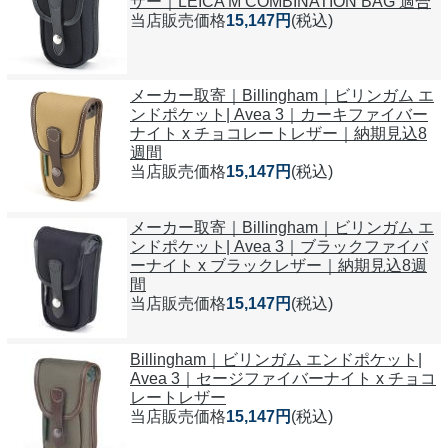
ザー｜LEICA M COMBINATION BAG 適合
当店販売価格
15,147円
(税込)
メーカー取寄｜Billingham｜ビリンガム エ
ンドポケット| Avea 3｜カーキファイバー
ナイト x チョコレートレザー｜納期見込8
週間
当店販売価格
15,147円
(税込)
メーカー取寄｜Billingham｜ビリンガム エ
ンドポケット| Avea 3｜ブラックファイバ
ーナイト x ブラックレザー｜納期見込8週
間
当店販売価格
15,147円
(税込)
Billingham｜ビリンガム エンドポケット|
Avea 3｜セージファイバーナイト x チョコ
レートレザー
当店販売価格
15,147円
(税込)