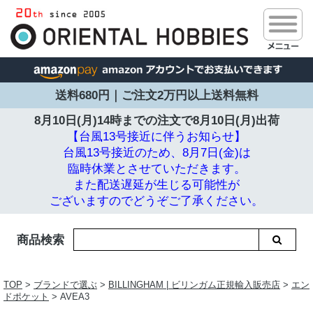
送料680円｜ご注文2万円以上送料無料
8月10日(月)14時までの注文で
8月10日(月)出荷
【台風13号接近に伴うお知らせ】
台風13号接近のため、8月7日(金)は
臨時休業とさせていただきます。
また配送遅延が生じる可能性が
ございますのでどうぞご了承ください。
商品検索
TOP
>
ブランドで選ぶ
>
BILLINGHAM | ビリンガム正規輸入販売店
>
エン
ドポケット
> AVEA3