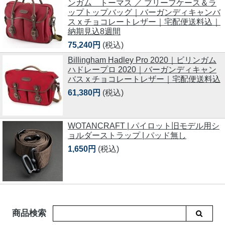
ンガム トーマス ／ ブリーフケース＆ラ
ップトップバッグ｜バーガンディキャンバ
ス x チョコレートレザー｜宅配便送料込｜
納期見込8週間
75,240円
(税込)
Billingham Hadley Pro 2020｜ビリンガム
ハドレープロ 2020｜バーガンディキャン
バス x チョコレートレザー｜宅配便送料込
61,380円
(税込)
WOTANCRAFT | パイロット旧モデル用シ
ョルダーストラップ | パッド無し
1,650円
(税込)
商品検索