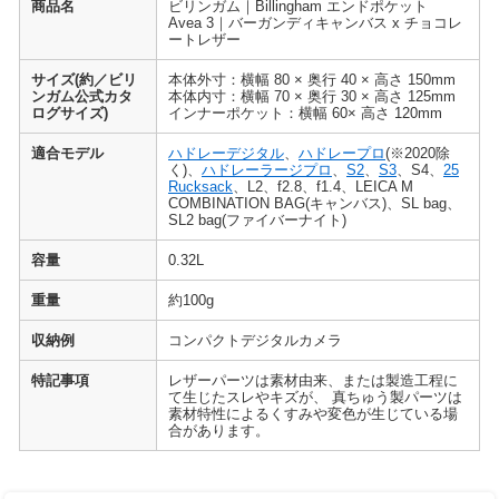
商品名
ビリンガム｜Billingham エンドポケット
Avea 3｜バーガンディキャンバス x チョコレ
ートレザー
サイズ(約／ビリ
本体外寸：横幅 80 × 奥行 40 × 高さ 150mm
ンガム公式カタ
本体内寸：横幅 70 × 奥行 30 × 高さ 125mm
ログサイズ)
インナーポケット：横幅 60× 高さ 120mm
適合モデル
ハドレーデジタル
、
ハドレープロ
(※2020除
く)、
ハドレーラージプロ
、
S2
、
S3
、S4、
25
Rucksack
、L2、f2.8、f1.4、LEICA M
COMBINATION BAG(キャンバス)、SL bag、
SL2 bag(ファイバーナイト)
容量
0.32L
重量
約100g
収納例
コンパクトデジタルカメラ
特記事項
レザーパーツは素材由来、または製造工程に
て生じたスレやキズが、 真ちゅう製パーツは
素材特性によるくすみや変色が生じている場
合があります。