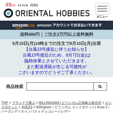
送料680円｜ご注文2万円以上送料無料
8月10日(月)14時までの注文で
8月10日(月)出荷
【台風13号接近に伴うお知らせ】
台風13号接近のため、8月7日(金)は
臨時休業とさせていただきます。
また配送遅延が生じる可能性が
ございますのでどうぞご了承ください。
商品検索
TOP
>
ブランドで選ぶ
>
BILLINGHAM | ビリンガム正規輸入販売店
>
エン
ドポケット
>
AVEA3
> Billingham｜ビリンガム エンドポケット| Avea 3｜
バーガンディキャンバス x チョコレートレザー