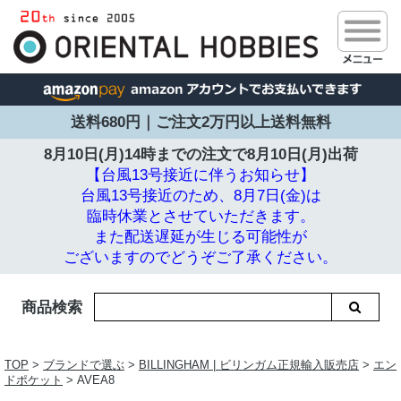
送料680円｜ご注文2万円以上送料無料
8月10日(月)14時までの注文で
8月10日(月)出荷
【台風13号接近に伴うお知らせ】
台風13号接近のため、8月7日(金)は
臨時休業とさせていただきます。
また配送遅延が生じる可能性が
ございますのでどうぞご了承ください。
商品検索
TOP
>
ブランドで選ぶ
>
BILLINGHAM | ビリンガム正規輸入販売店
>
エン
ドポケット
> AVEA8