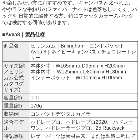
を楽しみたい方におすすめです。 キャンバスと比べれば、
ややラフな手触りのファイバーナイトは色落ちしにくく、バ
ッグを 日常的に酷使する方、特にブラックカラーのバッグ
では検討する価値があります。
■Avea8｜製品仕様
商品名
ビリンガム｜Billingham エンドポケット
Avea 8｜ネイビーキャンバス x チョコレートレ
ザー
サイズ(約
本体外寸：W165mm x D95mm x H200mm
／ビリン
本体内寸： W125mm x D80mm x H180mm
ガム公式
インナーポケット：W110mm x H100mm
カタログ
サイズ)
容量(約)
1.1L
重量(約)
170g
収納例
コンパクトデジタルカメラ
適合モデ
ハドレープロ
、
ハドレープロ2020
、
ハドレー
ル
ワン
、ハドレーラージプロ、
25 Rucksack
特記事項
レザーパーツは素材由来、または製造工程にて