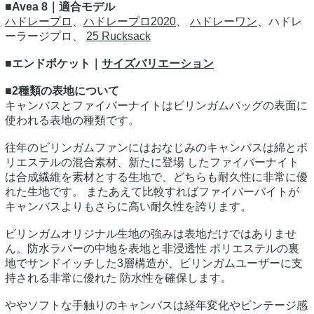
■Avea 8｜適合モデル
ハドレープロ
、
ハドレープロ2020
、
ハドレーワン
、ハドレ
ーラージプロ、
25 Rucksack
■エンドポケット｜
サイズバリエーション
■2種類の表地について
キャンバスとファイバーナイトはビリンガムバッグの表面に
使われる表地の種類です。
往年のビリンガムファンにはおなじみのキャンバスは綿とポ
リエステルの混合素材、新たに登場 したファイバーナイト
は合成繊維を素材とする生地で、どちらも耐久性に非常に優
れた生地です。 またあえて比較すればファイバーバイトが
キャンバスよりもさらに高い耐久性を誇ります。
ビリンガムオリジナル生地の強みは表地だけではありませ
ん。防水ラバーの中地を表地と非浸透性 ポリエステルの裏
地でサンドイッチした3層構造が、ビリンガムユーザーに支
持される非常に優れた 防水性を確保します。
ややソフトな手触りのキャンバスは経年変化やビンテージ感