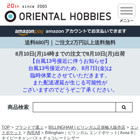
送料680円｜ご注文2万円以上送料無料
8月10日(月)14時までの注文で
8月10日(月)出荷
【台風13号接近に伴うお知らせ】
台風13号接近のため、8月7日(金)は
臨時休業とさせていただきます。
また配送遅延が生じる可能性が
ございますのでどうぞご了承ください。
商品検索
TOP
>
ブランドで選ぶ
>
BILLINGHAM | ビリンガム正規輸入販売店
>
エン
ドポケット
>
AVEA8
> Billingham｜ビリンガム エンドポケット| Avea 8｜
ネイビーキャンバス x チョコレートレザー