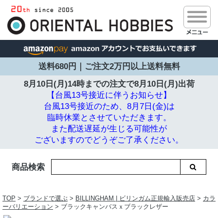
送料680円｜ご注文2万円以上送料無料
8月10日(月)14時までの注文で
8月10日(月)出荷
【台風13号接近に伴うお知らせ】
台風13号接近のため、8月7日(金)は
臨時休業とさせていただきます。
また配送遅延が生じる可能性が
ございますのでどうぞご了承ください。
商品検索
TOP
>
ブランドで選ぶ
>
BILLINGHAM | ビリンガム正規輸入販売店
>
カラ
ーバリエーション
> ブラックキャンバスｘブラックレザー