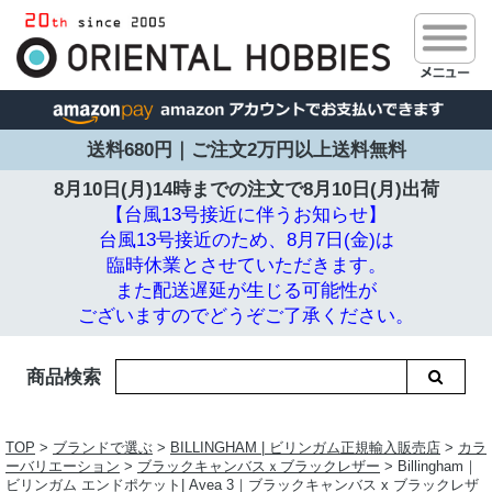
送料680円｜ご注文2万円以上送料無料
8月10日(月)14時までの注文で
8月10日(月)出荷
【台風13号接近に伴うお知らせ】
台風13号接近のため、8月7日(金)は
臨時休業とさせていただきます。
また配送遅延が生じる可能性が
ございますのでどうぞご了承ください。
商品検索
TOP
>
ブランドで選ぶ
>
BILLINGHAM | ビリンガム正規輸入販売店
>
カラ
ーバリエーション
>
ブラックキャンバスｘブラックレザー
> Billingham｜
ビリンガム エンドポケット| Avea 3｜ブラックキャンバス x ブラックレザ