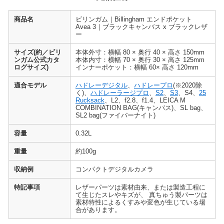
商品名
ビリンガム｜Billingham エンドポケット
Avea 3｜ブラックキャンバス x ブラックレザ
ー
サイズ(約／ビリ
本体外寸：横幅 80 × 奥行 40 × 高さ 150mm
ンガム公式カタ
本体内寸：横幅 70 × 奥行 30 × 高さ 125mm
ログサイズ)
インナーポケット：横幅 60× 高さ 120mm
適合モデル
ハドレーデジタル
、
ハドレープロ
(※2020除
く)、
ハドレーラージプロ
、
S2
、
S3
、S4、
25
Rucksack
、L2、f2.8、f1.4、LEICA M
COMBINATION BAG(キャンバス)、SL bag、
SL2 bag(ファイバーナイト)
容量
0.32L
重量
約100g
収納例
コンパクトデジタルカメラ
特記事項
レザーパーツは素材由来、または製造工程に
て生じたスレやキズが、 真ちゅう製パーツは
素材特性によるくすみや変色が生じている場
合があります。