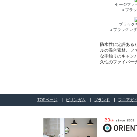
セージファ
ｘブラッ
ブラック
ｘブラックレザ
防水性に定評ある
ルの混合素材、フ
な手触りのキャン
久性のファイバー
TOPページ
ビリンガム
ブランド
フロアガ