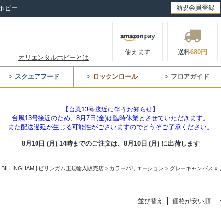
新規会員登録
ホビー
使えます
送料
680円
オリエンタルホビーとは
>
スクエアフード
>
ロックンロール
>
フロアガイド
【台風13号接近に伴うお知らせ】
台風13号接近のため、8月7日(金)は臨時休業とさせていただきます。
また配送遅延が生じる可能性がございますのでどうぞご了承ください。
8月10日 (月) 14時までのご注文は、
8月10日 (月) に出荷します
>
BILLINGHAM | ビリンガム正規輸入販売店
>
カラーバリエーション
> グレーキャンバスｘ
並び替え
価格が安い順