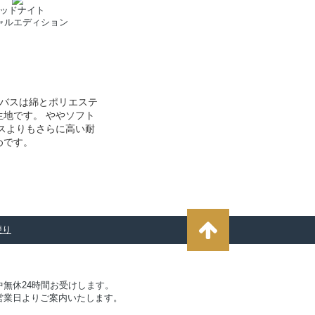
ッドナイト
ャルエディション
ンバスは綿とポリエステ
地です。 ややソフト
スよりもさらに高い耐
めです。
便り
無休24時間お受けします。
営業日よりご案内いたします。