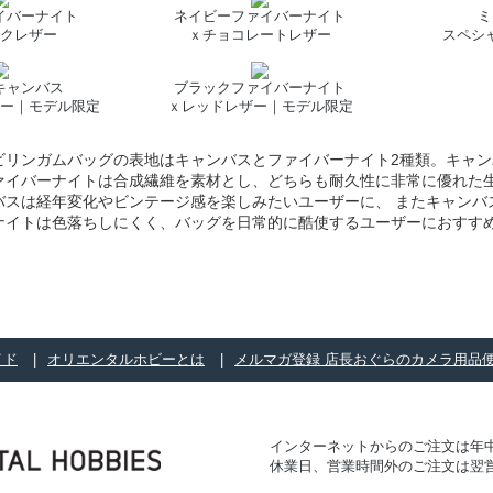
イバーナイト
ネイビーファイバーナイト
ミ
クレザー
ｘチョコレートレザー
スペシ
キャンバス
ブラックファイバーナイト
ー｜モデル限定
ｘレッドレザー｜モデル限定
ビリンガムバッグの表地はキャンバスとファイバーナイト2種類。キャ
ァイバーナイトは合成繊維を素材とし、どちらも耐久性に非常に優れた生
バスは経年変化やビンテージ感を楽しみたいユーザーに、 またキャンバ
ナイトは色落ちしにくく、バッグを日常的に酷使するユーザーにおすす
イド
オリエンタルホビーとは
メルマガ登録 店長おぐらのカメラ用品
インターネットからのご注文は年中
休業日、営業時間外のご注文は翌