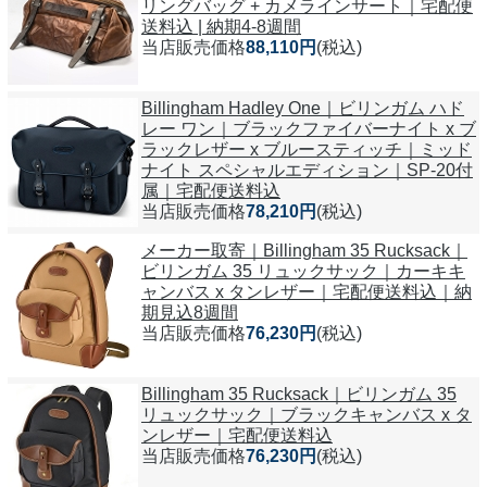
リングバッグ + カメラインサート｜宅配便
送料込 | 納期4-8週間
当店販売価格
88,110円
(税込)
Billingham Hadley One｜ビリンガム ハド
レー ワン｜ブラックファイバーナイト x ブ
ラックレザー x ブルースティッチ｜ミッド
ナイト スペシャルエディション｜SP-20付
属｜宅配便送料込
当店販売価格
78,210円
(税込)
メーカー取寄｜Billingham 35 Rucksack｜
ビリンガム 35 リュックサック｜カーキキ
ャンバス x タンレザー｜宅配便送料込｜納
期見込8週間
当店販売価格
76,230円
(税込)
Billingham 35 Rucksack｜ビリンガム 35
リュックサック｜ブラックキャンバス x タ
ンレザー｜宅配便送料込
当店販売価格
76,230円
(税込)