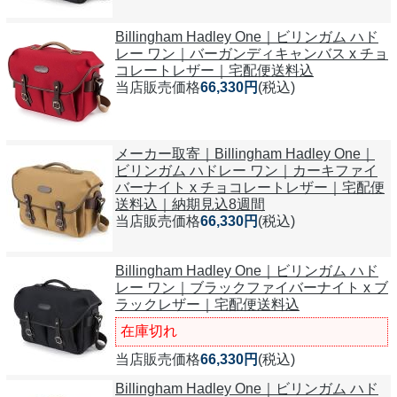
Billingham Hadley One｜ビリンガム ハド
レー ワン｜バーガンディキャンバス x チョ
コレートレザー｜宅配便送料込
当店販売価格
66,330円
(税込)
メーカー取寄｜Billingham Hadley One｜
ビリンガム ハドレー ワン｜カーキファイ
バーナイト x チョコレートレザー｜宅配便
送料込｜納期見込8週間
当店販売価格
66,330円
(税込)
Billingham Hadley One｜ビリンガム ハド
レー ワン｜ブラックファイバーナイト x ブ
ラックレザー｜宅配便送料込
在庫切れ
当店販売価格
66,330円
(税込)
Billingham Hadley One｜ビリンガム ハド