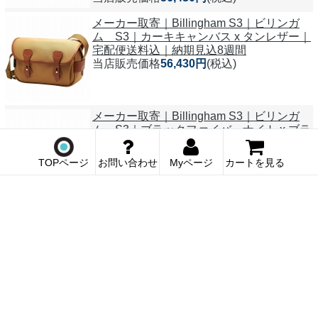
メーカー取寄｜Billingham S3｜ビリンガ
ム S3｜カーキキャンバス x タンレザー｜
宅配便送料込｜納期見込8週間
当店販売価格
56,430円
(税込)
メーカー取寄｜Billingham S3｜ビリンガ
ム S3｜ブラックファイバーナイト x ブラ
ックレザー｜宅配便送料込｜納期見込8週
間
TOPページ
お問い合わせ
Myページ
カートを見る
当店販売価格
56,430円
(税込)
メーカー取寄｜Billingham S3｜ビリンガ
ム S3｜セージファイバーナイト x チョコ
レートレザー｜宅配便送料込｜納期見込8
週間
当店販売価格
56,430円
(税込)
WOTANCRAFT｜ヴォータンクラフト
Easy Pack 21L | カメラインサートM付属セ