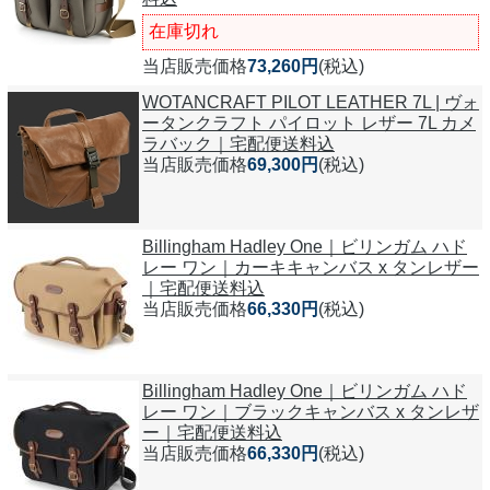
在庫切れ
当店販売価格
73,260円
(税込)
WOTANCRAFT PILOT LEATHER 7L | ヴォ
ータンクラフト パイロット レザー 7L カメ
ラバック｜宅配便送料込
当店販売価格
69,300円
(税込)
Billingham Hadley One｜ビリンガム ハド
レー ワン｜カーキキャンバス x タンレザー
｜宅配便送料込
当店販売価格
66,330円
(税込)
Billingham Hadley One｜ビリンガム ハド
レー ワン｜ブラックキャンバス x タンレザ
ー｜宅配便送料込
当店販売価格
66,330円
(税込)