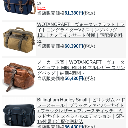
込
当店販売価格
61,380円
(税込)
WOTANCRAFT｜ヴォータンクラフト｜ラ
イトニングライダーV2 スリングバッグ
13L｜カメラインサート付属｜宅配便送料
込
当店販売価格
60,390円
(税込)
メーカー取寄｜WOTANCRAFT｜ヴォータ
ンクラフト MINI RIDER フルレザー スリン
グバッグ｜納期4週間～
当店販売価格
56,430円
(税込)
Billingham Hadley Small｜ビリンガム ハド
レースモール｜ブラックファイバーナイト
x ブラックレザー x ブルースティッチ｜ミ
ッドナイト スペシャルエディション｜SP-
15付属｜宅配便送料込
当店販売価格
56,430円
(税込)