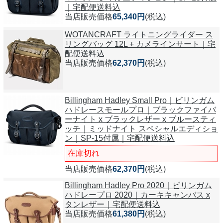
｜宅配便送料込
当店販売価格
65,340円
(税込)
WOTANCRAFT ライトニングライダー ス
リングバッグ 12L + カメラインサート｜宅
配便送料込
当店販売価格
62,370円
(税込)
Billingham Hadley Small Pro｜ビリンガム
ハドレースモールプロ｜ブラックファイバ
ーナイト x ブラックレザー x ブルースティ
ッチ｜ミッドナイト スペシャルエディショ
ン｜SP-15付属｜宅配便送料込
在庫切れ
当店販売価格
62,370円
(税込)
Billingham Hadley Pro 2020｜ビリンガム
ハドレープロ 2020｜カーキキャンバス x
タンレザー｜宅配便送料込
当店販売価格
61,380円
(税込)