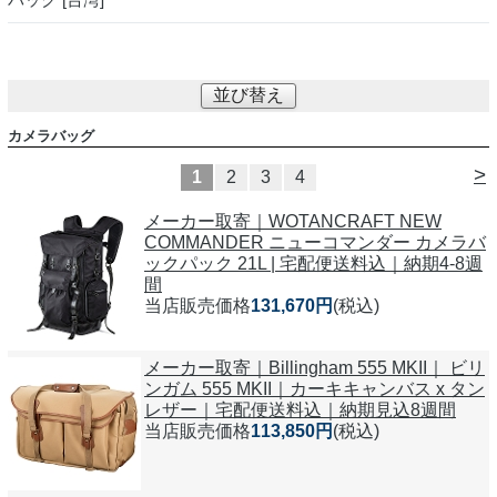
並び替え
カメラバッグ
>
1
2
3
4
メーカー取寄｜WOTANCRAFT NEW
COMMANDER ニューコマンダー カメラバ
ックパック 21L | 宅配便送料込｜納期4-8週
間
当店販売価格
131,670円
(税込)
メーカー取寄｜Billingham 555 MKII｜ ビリ
ンガム 555 MKII｜カーキキャンバス x タン
レザー｜宅配便送料込｜納期見込8週間
当店販売価格
113,850円
(税込)