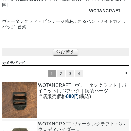
国]
WOTANCRAFT
ヴォータンクラフト:ビンテージ感あふれるハンドメイドカメラ
バッグ [台湾]
並び替え
カメラバッグ
>
1
2
3
4
WOTANCRAFT | ヴォータンクラフト｜パ
イロット用 Gフック｜換装パーツ
当店販売価格
880円
(税込)
WOTANCRAFT|ヴォータンクラフト ベル
クロディバイダー L