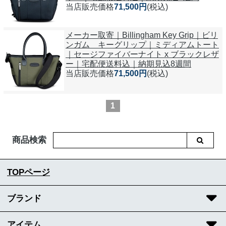
当店販売価格
71,500円
(税込)
メーカー取寄｜Billingham Key Grip｜ビリ
ンガム キーグリップ｜ミディアムトート
｜セージファイバーナイト x ブラックレザ
ー｜宅配便送料込｜納期見込8週間
当店販売価格
71,500円
(税込)
1
商品検索
TOPページ
ブランド
アイテム