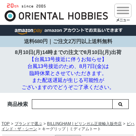
送料680円｜ご注文2万円以上送料無料
8月10日(月)14時までの注文で
8月10日(月)出荷
【台風13号接近に伴うお知らせ】
台風13号接近のため、8月7日(金)は
臨時休業とさせていただきます。
また配送遅延が生じる可能性が
ございますのでどうぞご了承ください。
商品検索
TOP
>
ブランドで選ぶ
>
BILLINGHAM | ビリンガム正規輸入販売店
>
ビハ
インド・ザ・シーン
> キーグリップ｜ミディアムトート