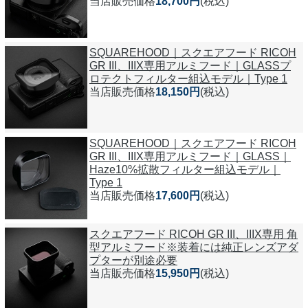
当店販売価格
18,700円
(税込)
SQUAREHOOD｜スクエアフード RICOH
GR III、IIIX専用アルミフード｜GLASSプ
ロテクトフィルター組込モデル｜Type 1
当店販売価格
18,150円
(税込)
SQUAREHOOD｜スクエアフード RICOH
GR III、IIIX専用アルミフード｜GLASS｜
Haze10%拡散フィルター組込モデル｜
Type 1
当店販売価格
17,600円
(税込)
スクエアフード RICOH GR III、IIIX専用 角
型アルミフード※装着には純正レンズアダ
プターが別途必要
当店販売価格
15,950円
(税込)