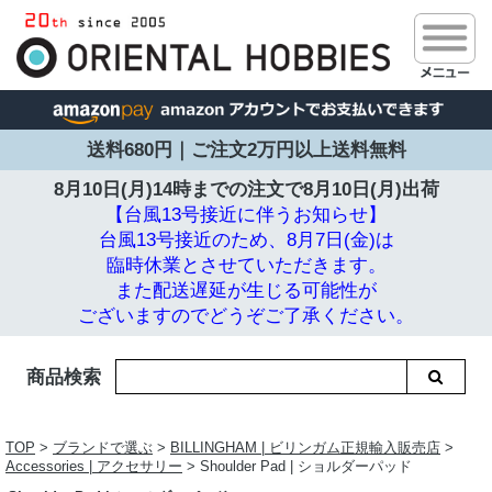
送料680円｜ご注文2万円以上送料無料
8月10日(月)14時までの注文で
8月10日(月)出荷
【台風13号接近に伴うお知らせ】
台風13号接近のため、8月7日(金)は
臨時休業とさせていただきます。
また配送遅延が生じる可能性が
ございますのでどうぞご了承ください。
商品検索
TOP
>
ブランドで選ぶ
>
BILLINGHAM | ビリンガム正規輸入販売店
>
Accessories | アクセサリー
> Shoulder Pad | ショルダーパッド