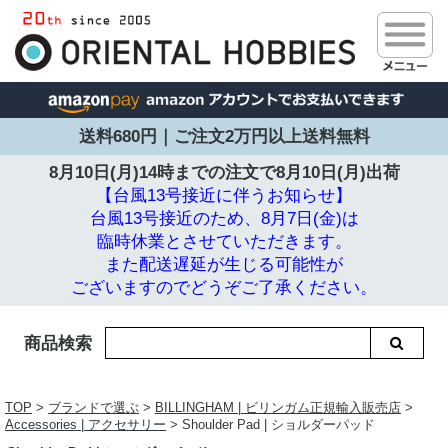
送料680円｜ご注文2万円以上送料無料
8月10日(月)14時までの注文で
8月10日(月)出荷
【台風13号接近に伴うお知らせ】
台風13号接近のため、8月7日(金)は
臨時休業とさせていただきます。
また配送遅延が生じる可能性が
ございますのでどうぞご了承ください。
商品検索
TOP
>
ブランドで選ぶ
>
BILLINGHAM | ビリンガム正規輸入販売店
>
Accessories | アクセサリー
> Shoulder Pad | ショルダーパッド