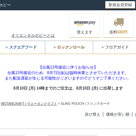
新規会員登録
ホビー
使えます
送料
680円
オリエンタルホビーとは
>
スクエアフード
>
ロックンロール
>
フロアガイド
【台風13号接近に伴うお知らせ】
台風13号接近のため、8月7日(金)は臨時休業とさせていただきます。
また配送遅延が生じる可能性がございますのでどうぞご了承ください。
8月10日 (月) 14時までのご注文は、
8月10日 (月) に出荷します
>
WOTANCRAFT | ヴォータンクラフト
> SLING POUCH | スリングポーチ
並び替え
価格が安い順