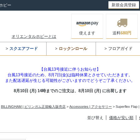
新規会員登録
ホビー
使えます
送料
680円
オリエンタルホビーとは
>
スクエアフード
>
ロックンロール
>
フロアガイド
【台風13号接近に伴うお知らせ】
台風13号接近のため、8月7日(金)は臨時休業とさせていただきます。
また配送遅延が生じる可能性がございますのでどうぞご了承ください。
8月10日 (月) 14時までのご注文は、
8月10日 (月) に出荷します
>
BILLINGHAM | ビリンガム正規輸入販売店
>
Accessories | アクセサリー
> Superflex Fla
並び替え
価格が安い順