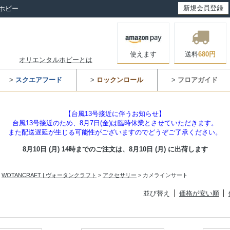
新規会員登録
ホビー
使えます
送料
680円
オリエンタルホビーとは
>
スクエアフード
>
ロックンロール
>
フロアガイド
【台風13号接近に伴うお知らせ】
台風13号接近のため、8月7日(金)は臨時休業とさせていただきます。
また配送遅延が生じる可能性がございますのでどうぞご了承ください。
8月10日 (月) 14時までのご注文は、
8月10日 (月) に出荷します
>
WOTANCRAFT | ヴォータンクラフト
>
アクセサリー
> カメラインサート
並び替え
価格が安い順