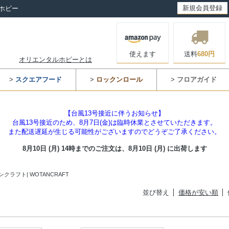
新規会員登録
ホビー
使えます
送料
680円
オリエンタルホビーとは
>
スクエアフード
>
ロックンロール
>
フロアガイド
【台風13号接近に伴うお知らせ】
台風13号接近のため、8月7日(金)は臨時休業とさせていただきます。
また配送遅延が生じる可能性がございますのでどうぞご了承ください。
8月10日 (月) 14時までのご注文は、
8月10日 (月) に出荷します
ンクラフト| WOTANCRAFT
並び替え
価格が安い順