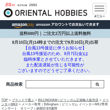
送料680円｜ご注文2万円以上送料無料
8月10日(月)14時までの注文で
8月10日(月)出荷
【台風13号接近に伴うお知らせ】
台風13号接近のため、8月7日(金)は
臨時休業とさせていただきます。
また配送遅延が生じる可能性が
ございますのでどうぞご了承ください。
商品検索
TOP
>
ブランドで選ぶ
>
BILLINGHAM | ビリンガム正規輸入販売店
>
イベ
ンターMKII
> メーカー取寄｜Billingham｜ビリンガム イベンターMK2専用
インサート オリーブ｜納期目安8週間