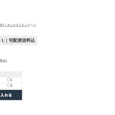
RAFT｜ネックストラップ
>
パ
チ L｜宅配便送料込
(税込)
1
3