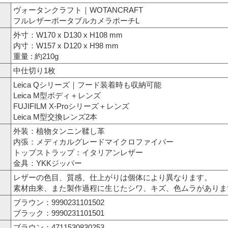
ヴォータンクラフト｜WOTANCRAFT
フルレザーポータブルカメラポーチL
外寸：W170 x D130 x H108 mm
内寸：W157 x D120 x H98 mm
重量 : 約210g
中仕切り1枚
Leica Qシリーズ｜フード装着時も収納可能
Leica M型ボディ＋レンズ
FUJIFILM X-Proシリーズ＋レンズ
Leica M型交換レンズ2本
外装：植物タンニン鞣し革
内張：メディカルグレードマイクロファイバー
トップストラップ：イタリアンレザー
金具：YKKジッパー
レザーの色目、質感、仕上がりは個体により異なります。
素材由来、また製作過程に生じたシワ、キズ、色ムラがありま
ブラウン：9990231101502
ブラック：9990231101501
ブラウン：4711530830253