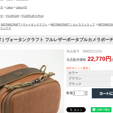
探す
>
Leica
>
Leica Q2
探す
>
FUJIFILM
>
FUJIFILM X-Pro3
>
WOTANCRAFT | ヴォータンクラフト
>
WOTANCRAFT｜カメラストラップ
>
WOTANC
リンクス
AFT | ヴォータンクラフト フルレザーポータブルカメラポー
商品番号 99902311015
22,770円
当店販売価格
[207ポイント進呈 ]
カラー
ブラウン
ブラック
数量