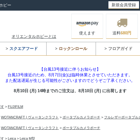
新規会員登録
ホビー
使えます
送料
680円
オリエンタルホビーとは
>
スクエアフード
>
ロックンロール
>
フロアガイド
【台風13号接近に伴うお知らせ】
台風13号接近のため、8月7日(金)は臨時休業とさせていただきます。
また配送遅延が生じる可能性がございますのでどうぞご了承ください。
8月10日 (月) 14時までのご注文は、
8月10日 (月) に出荷します
探す
>
FUJIFILM
>
WOTANCRAFT | ヴォータンクラフト
>
ポータブルカメラポーチ
>
フルレザーポータブル
>
WOTANCRAFT | ヴォータンクラフト
>
ポータブルカメラポーチ
探す
>
Leica
>
Leica M型